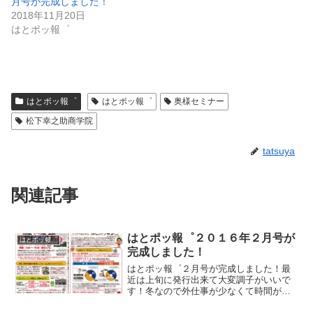
月号が完成しました！
2018年11月20日
はとポッ報゜
はとポッ報゜
はとポッ報゜
奥様セミナー
松下幸之助商学院
tatsuya
関連記事
はとポッ報゜２０１６年２月号が
はとポッ報゜
完成しました！
はとポッ報゜２月号が完成しました！最
近は上旬に発行出来て大変調子がいいで
す！冬なので外仕事が少なくて時間があ
るだけかもしれませんが…。それではど