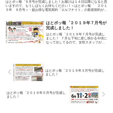
はとポッ報゜９月号が完成しました！お届けは１４日以降になると思
いますので、もうしばらくお待ちください！＜はとポッ報゜ ２０１
５年 ９月号＞・超お得な電気契約「エルフナイト」の新規契約が終
わります！・北陸のハワイと言われる「水島」に行ってきま...
はとポッ報゜２０１９年７月号が
はとポッ報゜
完成しました！
はとポッ報゜２０１９年７月号が完成し
ました！ ７月も下旬に差し掛かる今頃に
なって出してるので、女性スタッフが梅
雨空のもと必死で配ってくれています
（ごめんなさい…）去年の今頃は連日３
０度超えだったことを思うと、今年はめ
ちゃくちゃ涼しいですね...
はとポッ報゜２０１９年３月号が完成し
ました！
はとポッ報゜２０１９年５月号が完成し
ました！