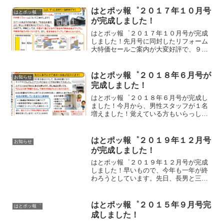
うぞ！＜はとポッ報゜ ２０１６年 ２
月号＞・北陸電力「新料金プラン」が発
はとポッ報゜２０１７年１０月号
はとポッ報゜
表されました！・暖冬の中...
が完成しました！
はとポッ報゜２０１７年１０月号が完成
しました！先月号に同封したリフォーム
大特価セールご案内が大変好評で、９月
は下見や打合せが過去最高となりまし
た！まさに嬉しい悲鳴で、店の中は軽く
パニックです（汗）また、久しぶりに母
はとポッ報゜２０１８年６月号が
お知らせ
校（？）の松下幸之助商学院...
完成しました！
はとポッ報゜２０１８年６月号が完成し
ました！今月から、男性スタッフが１名
増えました！覚えている方もいらっしゃ
ると思いますが、２年前まで当店で働い
ていた山田です。退職後、いくつか仕事
に就いたそうですが、その中で・はとや
はとポッ報゜２０１９年１２月号
お知らせ
で働いていた頃にお世話に...
が完成しました！
はとポッ報゜２０１９年１２月号が完成
しました！早いもので、今年も一年が終
わろうとしています。先日、長男と三女
の保育園の発表会に行ってきました。長
男は年長組なので、さすがしっかり演じ
切ります。一方の三女（３歳半）…。元
はとポッ報゜２０１５年９月号完
はとポッ報゜
気に踊るお友達の後ろで、...
成しました！