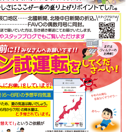
りましたがなかなか見
さんです!この間は台所のリフォー
時、またまたチラシで
しました😊こだわりキッチンの機
とやさん電話したとこ
パナソニックのカウンターや収納
ますとの事でその日の
１日の工事で出来上がりました!
続きを読む
もらい作業者のかたが
その間の対応も早く、いつもなが
明してもらい即決。２
寧で時間厳守、スタッフさんも明
くれました。次回何か
素晴らしいです😄
ずアンド・はとやさん
やっぱり信用と安心はアンド・は
と思います。
さんです!
これからもよろしくお願いします