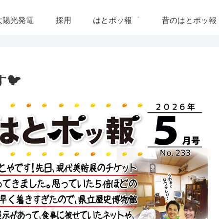
太陽光発電
採用
はとポッ報゜
昔のはとポッ報
🐦
昭
今井裕子
-27
2025-12-06
壊れました。年末でい
我が家の電化製品、電気工事はハ