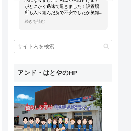
ムを
話になりました。相談から取付けまで
の水
種や
がとにかく迅速で驚きました！設置場
ら、
棚も
所も入り組んだ所で不安でしたが笑顔
さい
で快く受けて下さり、お任せして良か
日の
続きを読む
続きを
ら丁
ったと感謝しています。
相談
るく
設置後の説明や対応も丁寧で、次も安
目に
心してお願いしたいと思えるお店でし
た。
とや
た。
寧で
の業

リ。
んで
うな
アンド・はとやのHP