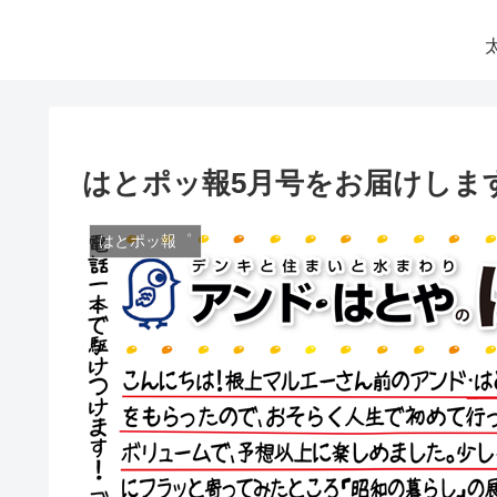
はとポッ報5月号をお届けします
はとポッ報゜
山岸雅
2025-12
急にボイラーが