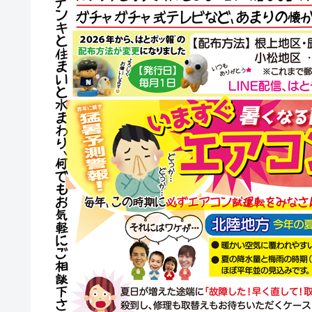
くつか業者あた
つからなかった
見たアンド・は
ろすぐに対応し
続きを読む
うちに見に来て
非常に丁寧に説
日後に交換して
あった時も迷わ
にお願いしよう