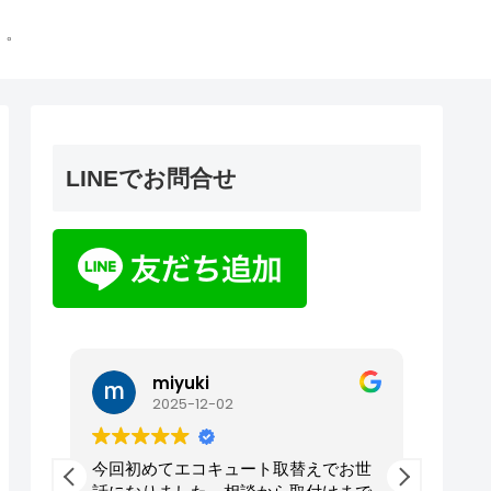
゜
LINEでお問合せ
miyuki
2025-12-02
トヤ
今回初めてエコキュート取替えでお世
夜遅