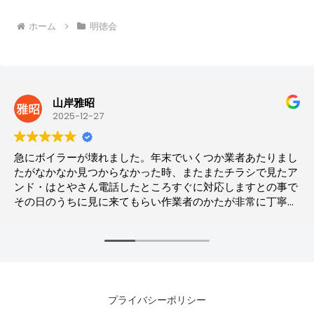
ホーム
明徳会
山岸雅昭
2025-12-27
急にボイラーが壊れました。年末でいくつか業者あたりまし
たがなかなか見つからなかった時、またまたチラシで見たア
ンド・はとやさん電話したところすぐに対応しますとの事で
その日のうちに見に来てもらい作業者のかたが非常に丁寧に
説明してもらい即決。２日後に交換してくれました。次回何
かあった時も迷わずアンド・はとやさんにお願いしようと思
います。
プライバシーポリシー