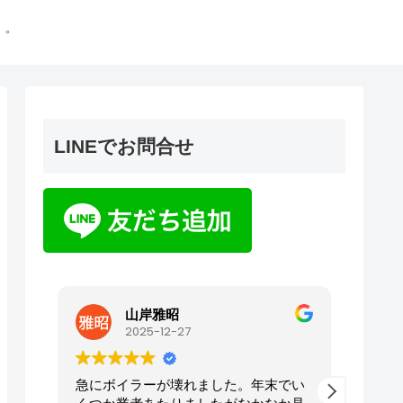
゜
LINEでお問合せ
今井裕子
2025-12-06
でい
我が家の電化製品、電気工事はハトヤ
今回