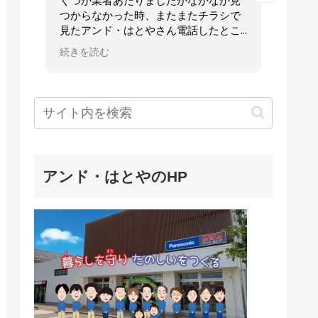
か見
さんです!この間は台所のリフォームを
話に
シで
しました😊こだわりキッチンの機種や
がと
とこ
パナソニックのカウンターや収納棚も
所も
日の
１日の工事で出来上がりました!
で快
続きを読む
続きを
たが
その間の対応も早く、いつもながら丁
った
。２
寧で時間厳守、スタッフさんも明るく
設置
何か
素晴らしいです😄
心し
さん
やっぱり信用と安心はアンド・はとや
た。
さんです!
これからもよろしくお願いします👍
アンド・はとやのHP