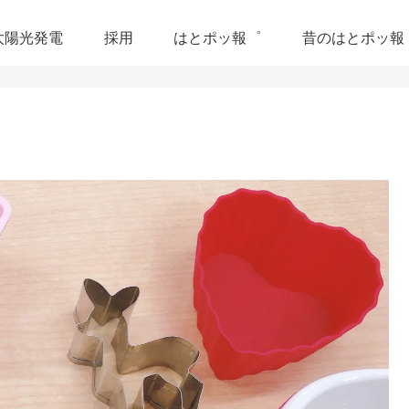
太陽光発電
採用
はとポッ報゜
昔のはとポッ報
山岸雅昭
2025-12-27
急にボイラーが壊れました。年末