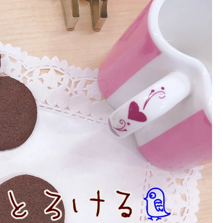
くつか業者あたりましたがなかな
つからなかった時、またまたチラ
見たアンド・はとやさん電話した
ろすぐに対応しますとの事でその
続きを読む
うちに見に来てもらい作業者のか
非常に丁寧に説明してもらい即決
日後に交換してくれました。次回
あった時も迷わずアンド・はとや
にお願いしようと思います。