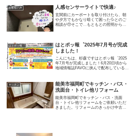
時期かなあ🙎🏻‍♀️」と、ご相談をいただき
ました。一度外壁の状況を確認するた
人感センサーライトで快適♪
お客様の声
め、ご自宅にお伺...
玄関前にカーポートを取り付けたら、朝
や夕方でもかなり暗くて困った💦とのご
相談が🥺そこで…もともとの照明から、
人感センサー付きのライトに💡明るい時
は反応せず、暗い時に人や物の動きに反
応して点灯✨これで玄関ライトを付けっ
ぱなしにする必要もなくな...
はとポッ報゜2025年7月号が完成
はとポッ報゜
しました！
こんにちは、杉森ですはとポッ報゜2025
年7月号が完成しました！6月20日頃から
地域情報誌FAVOに挟んで配布しているの
で、すでに地域の皆様のお手元には届い
ているかと思いますが、こちらでもご覧
いただけますまだ梅雨明けしていないの
能美市福岡町でキッチン・バス・
キッチン
が嘘のような...
洗面台・トイレ他リフォーム
能美市福岡町でキッチン・バス・洗面
台・トイレ他リフォームをご依頼いただ
きました。リフォームのきっかけ中古住
宅を購入され、「このまま住むには色々
と不便なところが多い」 とご相談いただ
きました。キッチン🍳 レンジフードが古
く、掃除が大変。 IH...