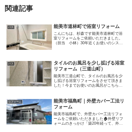
関連記事
能美市道林町で浴室リフォーム
バス
こんにちは、杉森です能美市道林町で浴
室リフォームをご依頼いただきました。
（担当 小林）30年近くお使いのシステ
ムバス（1坪）で、特に壊れているわけで
はなかったのですが、「とにかく寒い」
とお困りでした💦下見すると、このよう
な浴室でした。大変綺...
タイルのお風呂を少し拡げる浴室
バス
リフォーム（三道山町）
能美市三道山町で、タイルのお風呂を少
し拡げる浴室リフォームをさせて頂きま
した！今までお使いのお風呂がこちら。
タイルのお風呂で、幅は1坪サイズが入り
ますが、奥行きが少し足りません。そこ
で、こちらの洗面室を10ｃｍほどもらっ
能美市福島町｜外壁カバー工法リ
リフォーム
て、1坪のシステムバ...
フォーム
能美市福島町で、外壁カバー工法リフォ
ームをご依頼いただきました🏚️外壁リフ
ォームのきっかけ「築20年経って、外壁
が全体的に傷んできたし、リフォームの