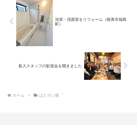
浴室・洗面室をリフォーム（能美市福島
町）
新入スタッフの歓迎会を開きました
ホーム
はとポッ報゜