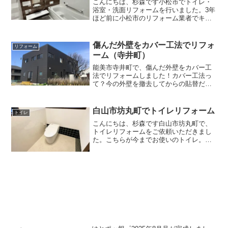
こんにちは、杉森です小松市でトイレ・
浴室・洗面リフォームを行いました。3年
ほど前に小松市のリフォーム業者でキッ
チンをリフォームされており、今回は新
築時から全く触っていないトイレ、浴
室、脱衣室、洗面コーナー等のリフォー
傷んだ外壁をカバー工法でリフォ
リフォーム
ムを計画されていました。...
ーム（寺井町）
能美市寺井町で、傷んだ外壁をカバー工
法でリフォームしました！カバー工法っ
て？今の外壁を撤去してからの貼替だと
コストがかかるので、今の外壁をはがさ
ずに上から貼っていく方式です。ただ、
今と同じ外壁材（窯業系サイディング）
白山市坊丸町でトイレリフォーム
トイレ
を貼ると建物がものすごく...
こんにちは、杉森です白山市坊丸町で、
トイレリフォームをご依頼いただきまし
た。こちらが今までお使いのトイレ。全
体的な広さはありますが、ドアがあるた
め出入りがしにくかったそうです。トイ
レの介助が必要なときもあるそうです
が、この状況では介助する方...