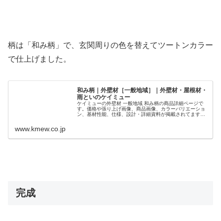
柄は「和み柄」で、玄関周りの色を替えてツートンカラー
で仕上げました。
和み柄｜外壁材［一般地域］｜外壁材・屋根材・
雨といのケイミュー
ケイミューの外壁材 一般地域 和み柄の商品詳細ページで
す。価格や張り上げ画像、商品画像、カラーバリエーショ
ン、基材性能、仕様、設計・詳細資料が掲載されてます。
ケイミューは外壁材（サイディング）・屋根材・雨といの
総合外装メーカーです。
www.kmew.co.jp
完成