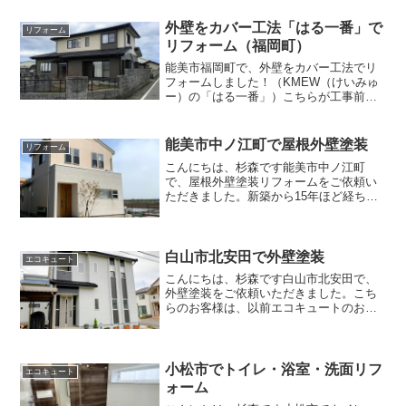
外壁をカバー工法「はる一番」で
リフォーム
リフォーム（福岡町）
能美市福岡町で、外壁をカバー工法でリ
フォームしました！（KMEW（けいみゅ
ー）の「はる一番」）こちらが工事前の
様子。遠くから見るときれいですが…。
コーキングが割れていたり、塗装が剥が
れていたり、よく濡れるところ（サッシ
能美市中ノ江町で屋根外壁塗装
リフォーム
の角の下）は苔が生えた...
こんにちは、杉森です能美市中ノ江町
で、屋根外壁塗装リフォームをご依頼い
ただきました。新築から15年ほど経ち、
外壁の傷み、汚れが目につくようになり
ご相談いただきました。お伺いしたとこ
ろ、遠目には十分きれいなのですが…北
側へ回ると、苔で汚れてい...
白山市北安田で外壁塗装
エコキュート
こんにちは、杉森です白山市北安田で、
外壁塗装をご依頼いただきました。こち
らのお客様は、以前エコキュートのお取
替えをご依頼いただきました「新築した
ときよりもきれいに仕上がってる！」と
喜ばれました🙏今回は、新築から15年ほ
ど経ち、大屋根の軒裏が...
小松市でトイレ・浴室・洗面リフ
エコキュート
ォーム