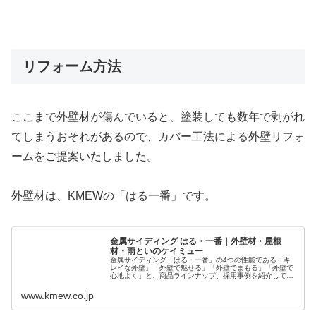
リフォーム方法
ここまで外壁材が傷んでいると、塗装しても数年で剥がれ
てしまうおそれがあるので、カバー工法による外壁リフォ
ームをご提案いたしました。
外壁材は、KMEWの「はる一番」です。
金属サイディング はる・一番｜外壁材・屋根
材・雨といのケイミュー
金属サイディング「はる・一番」の4つの性能である「キ
レイな外壁」「外壁で魅せる」「外壁でまもる」「外壁で
心地よく」と、商品ラインナップ、採用事例を紹介してい
ます。ケイミューは外壁材 ( サイディング )・屋根材・雨と
いの総合外装メーカーです...
www.kmew.co.jp