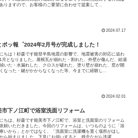
ありますので、お客様のご要望に合わせて提案して...
2024.07.17
とポッ報゜2024年2月号が完成しました！
にちは！杉森です能登半島地震の影響で、地震被害の対応に追わ
1月となりました。屋根瓦が崩れた・割れた、外壁が傷んだ、給湯
傾いた・水漏れした、クロスが破れた、塗り壁が崩れた、窓が開
くなった・鍵がかからなくなった等、今までに経験し...
2024.02.01
美市下ノ江町で浴室洗面リフォーム
にちは、杉森です能美市下ノ江町で、浴室と洗面室のリフォーム
依頼いただきました。今回のリフォームは、いつものように「浴
寒いから」とかではなく、「洗面室に洗濯機を置く場所がほし
から始まりました。下見にお伺いすると、残念ながら洗濯...