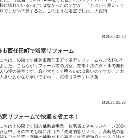
特に壊れているわけではなかったのですが、「とにかく寒い」と
りでした💦下見すると、このような浴室でした。大変綺...
2025.01.23
美市西任田町で浴室リフォーム
にちは、杉森です能美市西任田町で浴室リフォームをご依頼いた
ました。こちらがリフォーム前の浴室。在来工法のタイルで囲わ
0.75坪の浴室です。窓が大きくて明るいのは良いのですが、これ
大きいとかなり寒いですね…。浴槽はステンレス製...
2025.01.22
熱窓リフォームで快適＆省エネ！
にちは！杉森です国の補助金事業、住宅省エネキャンペーン2024
評な中、その中でも特に注目の「先進的窓リノベ」。高断熱の窓
関ドアの設置に高額の補助が出る事業です高断熱窓にする方法は