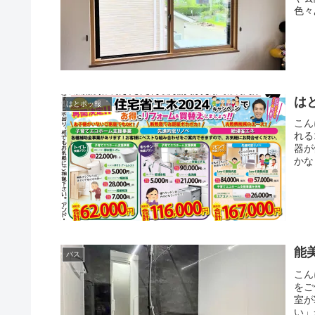
色々
は
はとポッ報゜
こん
れる
器が
かな
能
バス
こん
をご
室が
い」