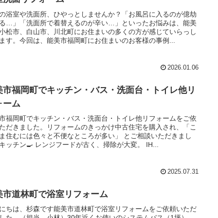
の浴室や洗面所、ひやっとしませんか？「お風呂に入るのが億劫
る…」「洗面所で着替えるのが辛い…」といったお悩みは、能美
小松市、白山市、川北町にお住まいの多くの方が感じていらっし
ます。今回は、能美市福岡町にお住まいのお客様の事例...
2026.01.06
美市福岡町でキッチン・バス・洗面台・トイレ他リ
ォーム
市福岡町でキッチン・バス・洗面台・トイレ他リフォームをご依
ただきました。リフォームのきっかけ中古住宅を購入され、「こ
ま住むには色々と不便なところが多い」 とご相談いただきまし
キッチン🍳 レンジフードが古く、掃除が大変。 IH...
2025.07.31
美市道林町で浴室リフォーム
にちは、杉森です能美市道林町で浴室リフォームをご依頼いただ
した。（担当 小林）30年近くお使いのシステムバス（1坪）