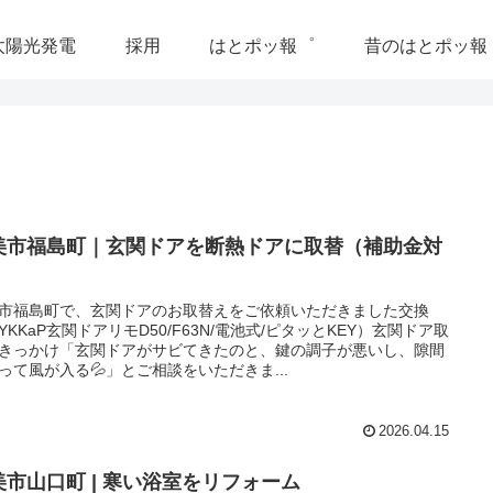
太陽光発電
採用
はとポッ報゜
昔のはとポッ報
美市福島町｜玄関ドアを断熱ドアに取替（補助金対
）
市福島町で、玄関ドアのお取替えをご依頼いただきました交換
YKKaP玄関ドアリモD50/F63N/電池式/ピタッとKEY）玄関ドア取
きっかけ「玄関ドアがサビてきたのと、鍵の調子が悪いし、隙間
って風が入る💦」とご相談をいただきま...
山岸雅昭
2025-12-27
2026.04.15
急にボイラーが壊れました。年末
美市山口町 | 寒い浴室をリフォーム