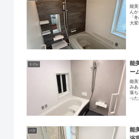
能美
んか
「冬
大変
能
トイレ
ー
能美
みあ
落ち
った
能
バス
浴