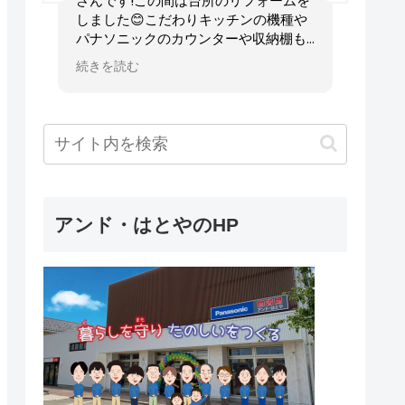
か見
さんです!この間は台所のリフォームを
話に
シで
しました😊こだわりキッチンの機種や
がと
とこ
パナソニックのカウンターや収納棚も
所も
日の
１日の工事で出来上がりました!
で快
続きを読む
続きを
たが
その間の対応も早く、いつもながら丁
った
。２
寧で時間厳守、スタッフさんも明るく
設置
何か
素晴らしいです😄
心し
さん
やっぱり信用と安心はアンド・はとや
た。
さんです!
これからもよろしくお願いします👍
アンド・はとやのHP