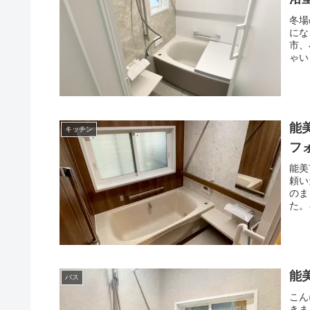
冬場
にな
市、
ゃい
能
キッチン
フ
能美
頼い
のま
た。
能
バス
こん
きま