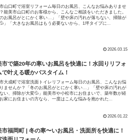
くつか業者あたりましたがなかな
つからなかった時、またまたチラ
市山口町で浴室リフォーム毎日のお風呂、こんなお悩みありませ
？能美市山口町のお客様から、こんなご相談をいただきました。
見たアンド・はとやさん電話した
のお風呂がとにかく寒い…」「壁や床の汚れが落ちない、掃除が
ろすぐに対応しますとの事でその
続きを読む
💦」「大きなお風呂はもう必要ないから、1坪タイプに...
うちに見に来てもらい作業者のか
非常に丁寧に説明してもらい即決
日後に交換してくれました。次回
あった時も迷わずアンド・はとや
2026.03.15
にお願いしようと思います。
美市で築20年の寒いお風呂を快適に！水回りリフォ
ムで叶える暖かバスタイム！
市大成町で浴室洗面トイレリフォーム毎日のお風呂、こんなお悩
りませんか？「冬のお風呂がとにかく寒い…」「壁や床の汚れが
ない、掃除が大変💦」能美市や小松市にお住まいで、築年数が経
お家にお住まいの方なら、一度はこんな悩みを抱かれた...
2026.01.22
美市福岡町 | 冬の寒〜いお風呂・洗面所を快適に！
室洗面リフォーム