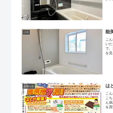
能
バス
こん
いた
で、
を見
は
お知らせ
こん
こち
ん体
を買