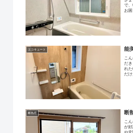
で、
お困
能
エコキュート
こん
だき
れた
だけ
断
断熱窓
こん
が好
や玄