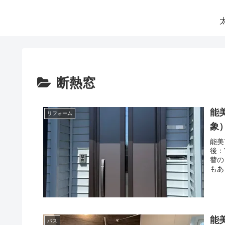
断熱窓
能
リフォーム
象
能美
後：
替の
もあ
能
バス