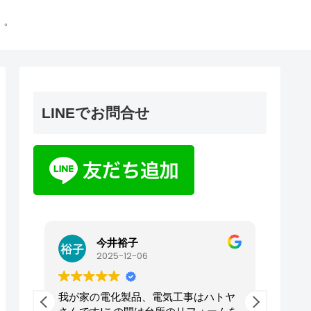
゜
LINEでお問合せ
今井裕子
2025-12-06
でい
我が家の電化製品、電気工事はハトヤ
今回