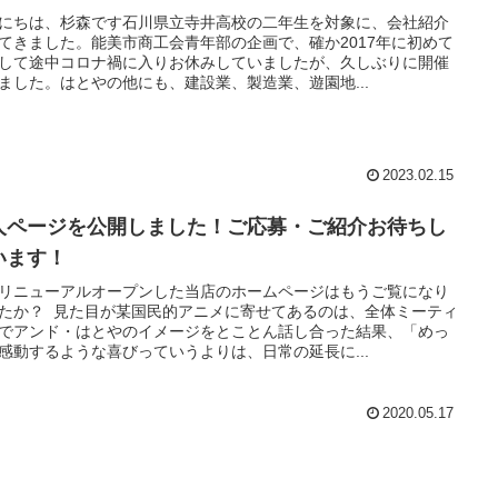
くつか業者あたりましたがなかな
つからなかった時、またまたチラ
にちは、杉森です石川県立寺井高校の二年生を対象に、会社紹介
てきました。能美市商工会青年部の企画で、確か2017年に初めて
見たアンド・はとやさん電話した
して途中コロナ禍に入りお休みしていましたが、久しぶりに開催
ろすぐに対応しますとの事でその
続きを読む
ました。はとやの他にも、建設業、製造業、遊園地...
うちに見に来てもらい作業者のか
非常に丁寧に説明してもらい即決
日後に交換してくれました。次回
あった時も迷わずアンド・はとや
2023.02.15
にお願いしようと思います。
人ページを公開しました！ご応募・ご紹介お待ちし
います！
リニューアルオープンした当店のホームページはもうご覧になり
たか？ 見た目が某国民的アニメに寄せてあるのは、全体ミーティ
でアンド・はとやのイメージをとことん話し合った結果、「めっ
感動するような喜びっていうよりは、日常の延長に...
2020.05.17