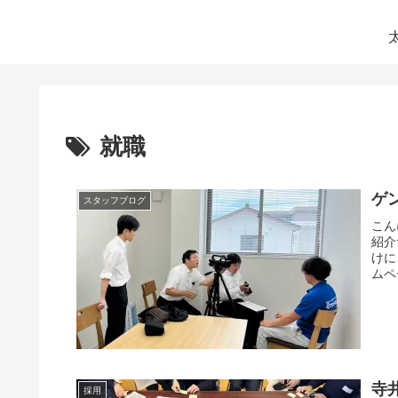
就職
ゲ
スタッフブログ
こん
紹介
けに
ムペ
寺
採用