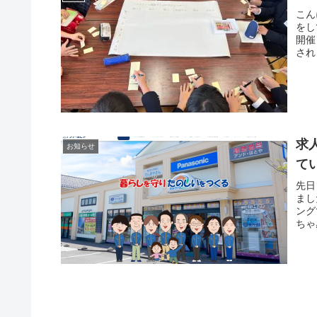
こん
をし
開催
され
求
お知らせ
て
先日
まし
ング
ちゃ