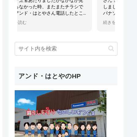
か見
さんです!この間は台所のリフォームを
話に
シで
しました😊こだわりキッチンの機種や
がと
とこ
パナソニックのカウンターや収納棚も
所も
日の
１日の工事で出来上がりました!
で快
続きを読む
続きを
たが
その間の対応も早く、いつもながら丁
った
。２
寧で時間厳守、スタッフさんも明るく
設置
何か
素晴らしいです😄
心し
さん
やっぱり信用と安心はアンド・はとや
た。
さんです!
これからもよろしくお願いします👍
アンド・はとやのHP