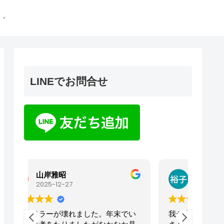
゜
LINEでお問合せ
今井裕子
2025-12-06
でい
我が家の電化製品、電気工事はハトヤ
今回