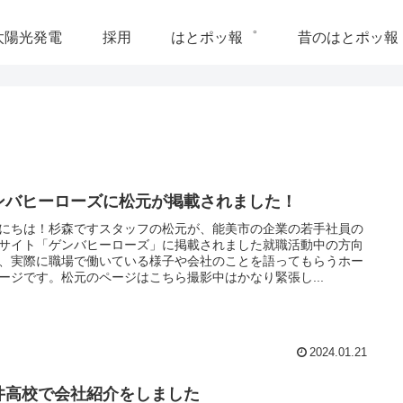
太陽光発電
採用
はとポッ報゜
昔のはとポッ報
ンバヒーローズに松元が掲載されました！
にちは！杉森ですスタッフの松元が、能美市の企業の若手社員の
サイト「ゲンバヒーローズ」に掲載されました就職活動中の方向
、実際に職場で働いている様子や会社のことを語ってもらうホー
ージです。松元のページはこちら撮影中はかなり緊張し...
山岸雅昭
2025-12-27
2024.01.21
急にボイラーが壊れました。年末
井高校で会社紹介をしました