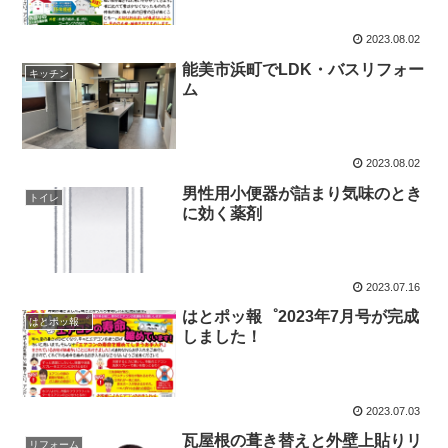
2023.08.02
能美市浜町でLDK・バスリフォー
キッチン
ム
2023.08.02
男性用小便器が詰まり気味のとき
トイレ
に効く薬剤
2023.07.16
はとポッ報゜2023年7月号が完成
はとポッ報゜
しました！
2023.07.03
瓦屋根の葺き替えと外壁上貼りリ
リフォーム